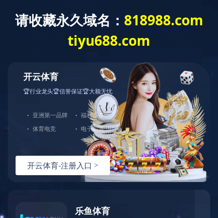
销售热线：0551-63803020
安博官方网站
联系我们
联系我们
安博官方网站
>
联系我们