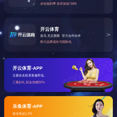
地址：安徽合肥高新技术产业开发区文曲路446号科研综
合楼18F
销售热线：
行政部电话：0551-63803020转3295，
0551-65350399
病号管理咨询服务热线：0551-65326372
OTC营销中心
地址：安徽合肥高新技术产业开发区文曲路446号科研综
合楼17F
行政部电话：0551-63803020转3333
合肥诚志生物制药有限公司