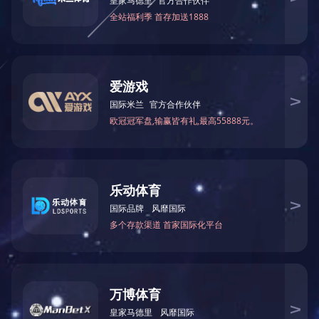
以“陪伴”为核心，倡导子女关爱父母健康，普及高血压防治
1892
知识，以实际行动践...
“立方杯”药学服务技能大赛颁
奖典礼圆满举行
5月23日下午，“立方杯”药学服务技能大赛颁奖典礼在安徽医
学高等专科学校新桥校区成功举办。安徽医学高等专科学校
药学院院长杨冬梅、副院长柳立新等院领导出席，安博官方
1896
网站-安博anbo中国 本...
安徽医科大学师生赴安博官方
网站-安博anbo中国开展见习
交流活动
5月21日，安徽医科大学携手安博官方网站-安博anbo中国 开
展了为期一天的学生见习交流活动。本次活动共218名学生
参与，旨在让学生深入了解医药企业实际运作情况，洞悉现
2348