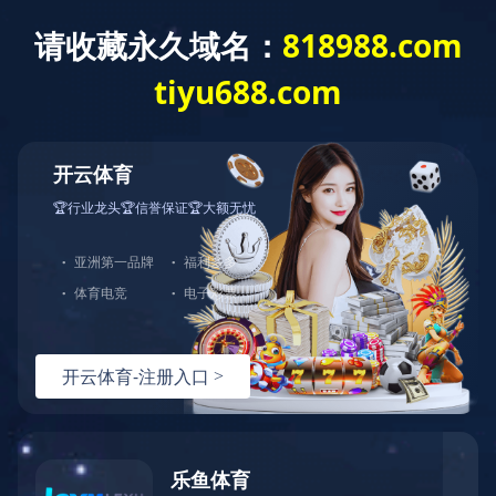
销售热线：0551-63803020
安博官方网站
联系我们
社会责任
安博官方网站
>
社会责任