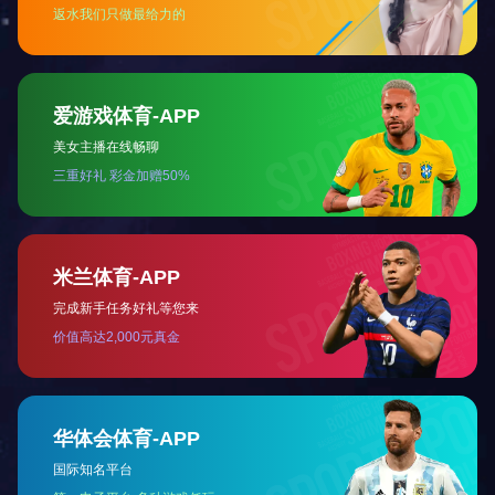
中国股...
中秋爱心帮扶 践行社会责任
中秋佳节来临之际，为了让困难群众度过一个幸福、欢乐的
节日，2022年09月08日，安博官方网站-安博anbo中国团支
部在合肥高新区天乐中心党组织带领下，会同润生社会服务
4582
中心积极开展“情暖中秋 三工互动”...
“疫”线有我·爱心入园——安博官方网站-安博
anbo中国防疫抗疫在行动
近期，国内本土疫情呈现多点散发，局部爆发、多链并发等
特点，省内部分城市频频出现外省输入性及本土确诊病例，
疫情防控形势异常严峻，作为合肥本土医药企业，安博官方
4427
网站-安博anbo中国 时刻关注...
1
2
下一页