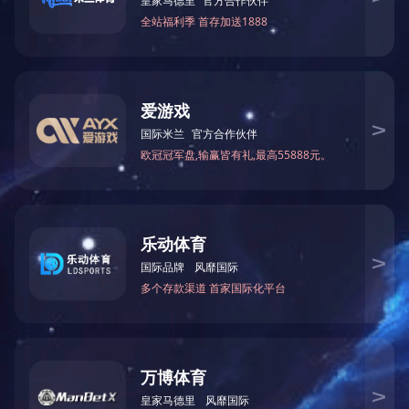
婴儿清肺化痰颗粒肥料
复方土荆皮疑胶
车用尿素维E乳膏
亮菌服食饱和溶液