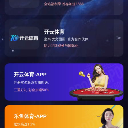
坤宁顆粒
甲磺酸多沙唑嗪缓控片
非洛地平缓控片（Ⅱ）
丹皮酚软膏
二甲双胍格列吡嗪片
硝苯地平控释片
1
2
3
下一页