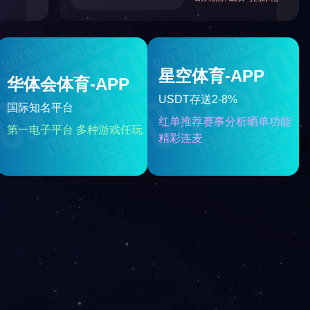
媒体中心
官方微信平台
安博官方网站
社会动态