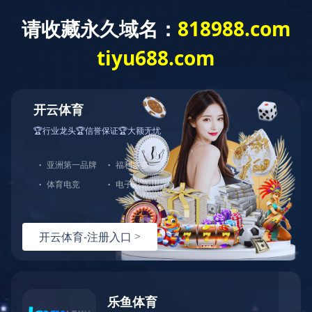
销售热线：0551-63803020
安博官方网站
联系我们
媒体中心
安博官方网站
>
媒体中心
>
社会动态