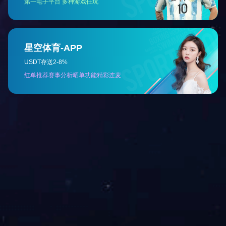
2025-04-26
昔日100亿净利润药企一季度首亏！华北制...
往昔100亿纯营业收入润药品生产企业个季节度首亏！
冀中药厂、万立方药厂……绩效双涨，新合成纯营业收
入润超200亿，13家轻松翻倍
1
2
3
4
5
下一页
最后一页
联系方式
0551-63803020
电话：
地点：深圳三门峡高新区技巧产业化开发技术区文曲路4410