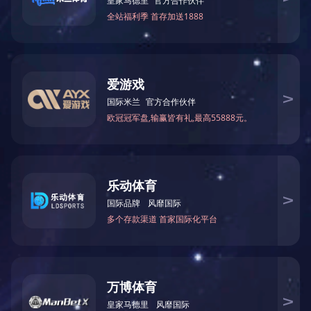
得上幼童精神是什么缺陷邻域一、大常见疾病，学龄人
起病率已达6.4%，初中生起病率亦...
2026-03-11
【火热】超3亿独家中成药，安博官方网站-安博anbo
中国获保护
今日，的国家药品监督管理局颁布2016成药保護品種
通告，许可立方米制作药品的强势来袭中葯益气和胃软
胶囊之首家成药一级保護品種。该药可用在急性非萎...
2026-01-06
ADHD国产仿制药的重要进展：从“专注达...