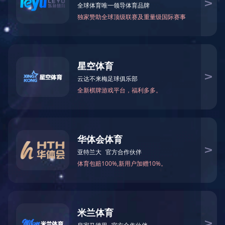
安博官方网站
社会动态
2026-05-12
团结奋进再出发——安徽省互联网产业发展促...
8月10日，湖北省网络网产业群发展壮大驱动会独届第
三方次會員代表性暨专家代表会在肥常胜举办。省工信
厅副厅长、行业内商农学会党支部镇长程英...
2026-03-24
专家呼吁：2300万多动症患儿亟须社会关...
“ADHD（注重异常现象多动缺陷，又名“多动症”）已称