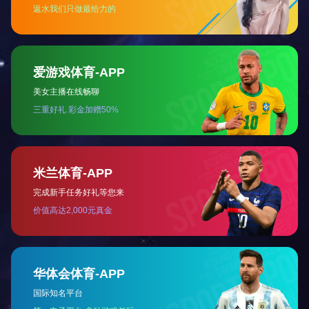
国产“聪明药”正式上市
1度供给心烦意乱的“聪明才智药”，有着国内生产的版本
升级。4月2日，芜湖立米生物药业有限公司股有限子公
司英文子公司（立米生物药业有限公司，003020）开
设发布庆典，发表声明其...
2025-08-06
【获批】安博官方网站-安博anbo中国开拓新市场，拿
下8亿明星...
近两天，立方米化工发布的了非处方药应用通告，公司
的美轻食秦肠溶片成功的英文出现。2021年在国家四
大网络终端四大市厂，美轻食秦肠溶片的消售额...