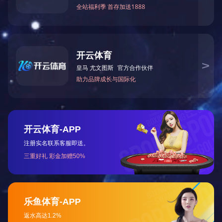
年，单位已推出及在研渗入泵款式使用量居目前中国最前
沿。
集团我司不停的做好工业单位工艺创新性体系中规划，计划
经济体制定制开发建立完善中西药配方、有机化学式工业奶
茶药用辅料、表面抗原中成药科研定制开发与第三第三产业
工作电商系统。在中西药配方与当然副产物方向，成立 了
“破壁破膜马蹄形倒流浸取与脱离第三第三产业工艺工作电商