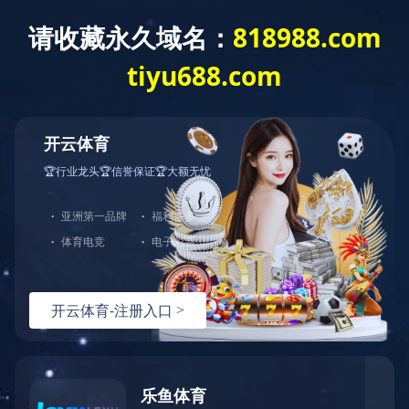
销售热线：0551-63803020
安博官方网站
联系我们
制剂
安博官方网站
>
产品服务
>
制剂
>
渗透泵制剂