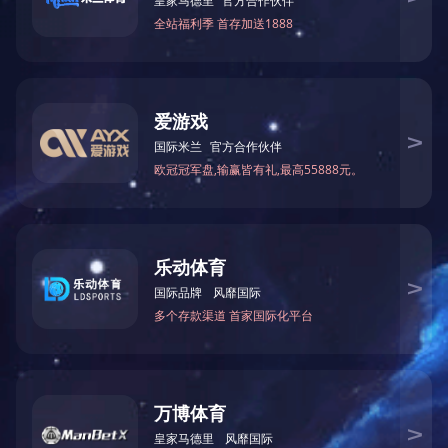
硝苯地平控释片
硫酸曲美他嗪缓控片
联系方式
0551-63803020
电话：
地止：安徽省北京高技术设备技术设备产业群规划设计区文
曲路44-6
网站源码：028030.com