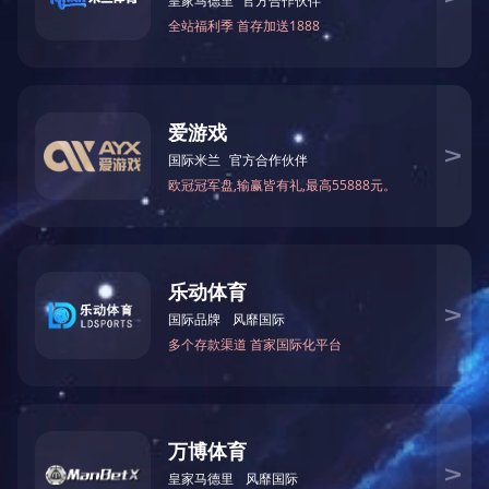
坤宁颗粒
批准文号：国药准字Z20050278
客户服务热线：0551-63803020
联系方式
0551-63803020
电话：
详细地址：深圳杭州高新制造业新工艺水平技术水平制造业