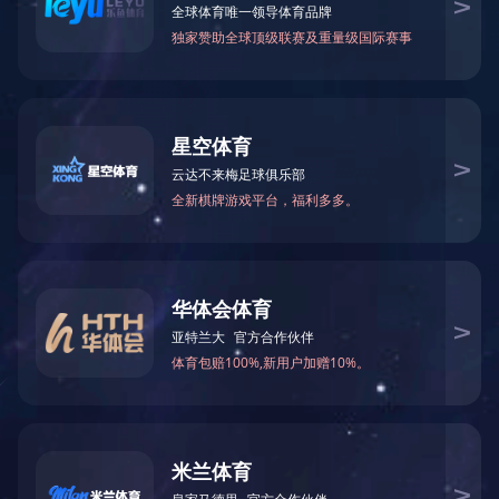
制剂
原料药
中间体
药用辅料
提取物
饮片