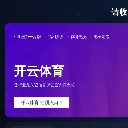
安博官方网站
安博官方网站
安博官
产品服务
安博官方网站
产品服务
提取物
>
>