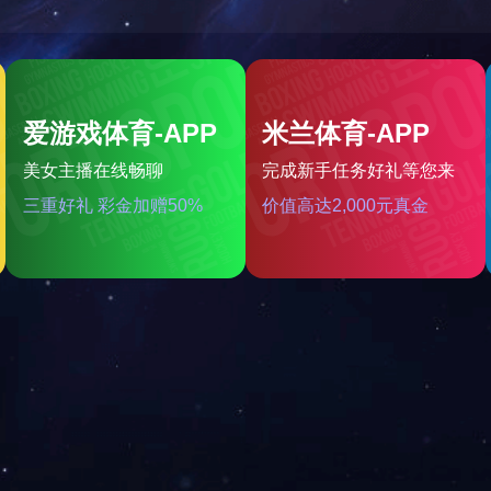
关于我们
产品服务
研发创新
公司介绍
制剂
研发中心
安博官方网站
原料药
研发团队
公司荣誉
中间体
创新技术
直属企业
药用辅料
提取物
饮片