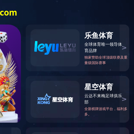
销售热线：0551-63803020
联系我们
社会责任
职业发展
媒体中心
投资者关系
药用辅料
提取物
饮片