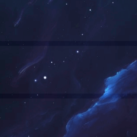
丁香油提取物
客户服务热线：0551-65328450