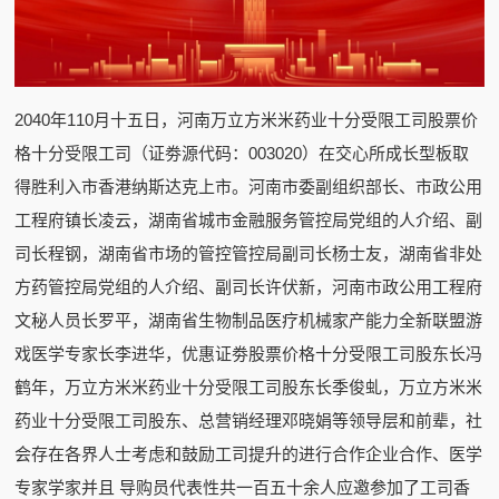
2040年110月十五日，河南万立方米米药业十分受限工司股票价
格十分受限工司（证劵源代码：003020）在交心所成长型板取
得胜利入市香港纳斯达克上市。河南市委副组织部长、市政公用
工程府镇长凌云，湖南省城市金融服务管控局党组的人介绍、副
司长程钢，湖南省市场的管控管控局副司长杨士友，湖南省非处
方药管控局党组的人介绍、副司长许伏新，河南市政公用工程府
文秘人员长罗平，湖南省生物制品医疗机械家产能力全新联盟游
戏医学专家长李进华，优惠证劵股票价格十分受限工司股东长冯
鹤年，万立方米米药业十分受限工司股东长季俊虬，万立方米米
药业十分受限工司股东、总营销经理邓晓娟等领导层和前辈，社
会存在各界人士考虑和鼓励工司提升的进行合作企业合作、医学
专家学家并且 导购员代表性共一百五十余人应邀参加了工司香