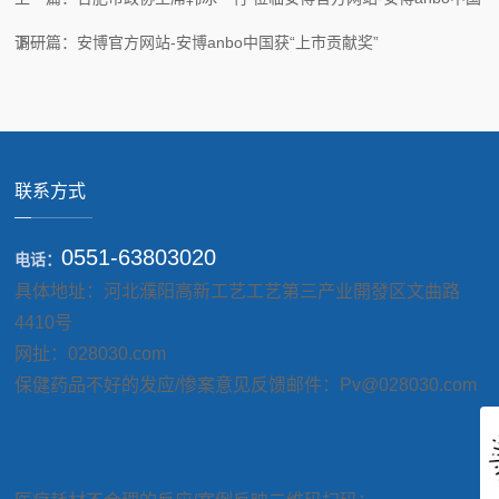
调研
下一篇：安博官方网站-安博anbo中国获“上市贡献奖”
联系方式
0551-63803020
电话：
具体地址：河北濮阳高新工艺工艺第三产业開發区文曲路
4410号
网扯：028030.com
保健药品不好的发应/惨案意见反馈邮件：Pv@028030.com