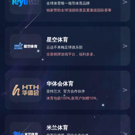
制剂
原料药
中间体
药用辅料
提取物
饮片