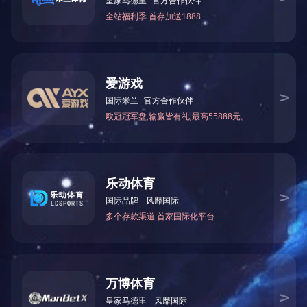
佐芬普利钙
客户服务热线：
0551-65328450（李经理）
0551-65328449（张经理）
联系方式
0551-63803020
电话：
位置：广东南京高新区技术水平产业化规划设计区文曲路
44-6